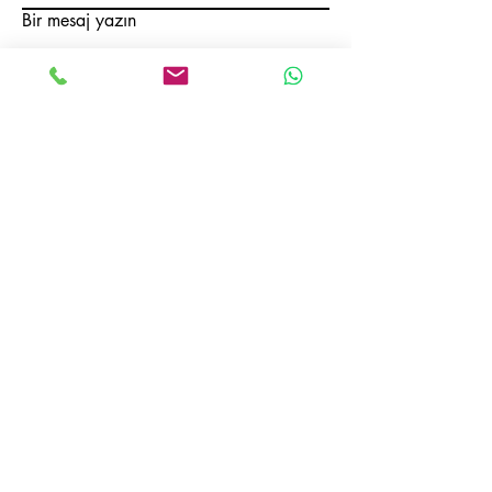
Bir mesaj yazın
Gönder
ADRES :
Selahaddin Eyyubi Mahallesi 3152 Sokak
No: 5/1 Esenyurt/İstanbul - TÜRKİYE
İLETİŞİM:
Satış:
Cep :
+90 539 706 22 86