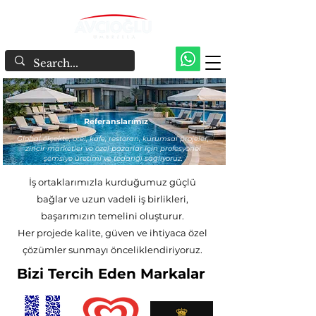
Referanslarımız
Global ölçekte; otel, kafe, restoran, kurumsal projeler,
zincir marketler ve özel pazarlar için profesyonel
şemsiye üretimi ve tedariği sağlıyoruz.
İş ortaklarımızla kurduğumuz güçlü
bağlar ve uzun vadeli iş birlikleri,
başarımızın temelini oluşturur.
Her projede kalite, güven ve ihtiyaca özel
çözümler sunmayı önceliklendiriyoruz.
Bizi Tercih Eden Markalar