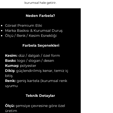
kurumsal hale getirir.
Neden Farbela?
Görsel Premium Etki
Marka Baskısı & Kurumsal Duruş
Ölçü / Renk / Kesim Esnekliği
Farbela Seçenekleri
Kesim:
düz / dalgalı / özel form
Baskı:
logo / slogan / desen
Kumaş:
polyester
Dikiş:
güçlendirilmiş kenar, temiz iç
bitiş
Renk:
geniş kartela (kurumsal renk
uyumu
Teknik Detaylar
Ölçü:
şemsiye çevresine göre özel
üretim