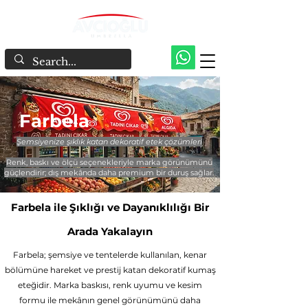
Farbela
Şemsiyenize şıklık katan dekoratif etek çözümleri
Renk, baskı ve ölçü seçenekleriyle marka görünümünü
güçlendirir; dış mekânda daha premium bir duruş sağlar.
Farbela ile Şıklığı ve Dayanıklılığı Bir
Arada Yakalayın
Farbela; şemsiye ve tentelerde kullanılan, kenar
bölümüne hareket ve prestij katan dekoratif kumaş
eteğidir. Marka baskısı, renk uyumu ve kesim
formu ile mekânın genel görünümünü daha