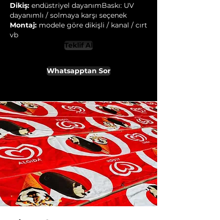
Dikiş:
endüstriyel dayanım
Baskı: UV
dayanımlı / solmaya karşı seçenek
Montaj:
modele göre dikişli / kanal / cırt
vb
Teklif Al
Whatsapptan Sor