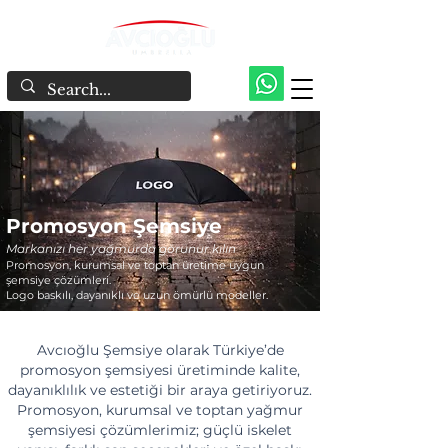
Promosyon Şemsiye
Markanızı her yağmurda görünür kılın
Promosyon, kurumsal ve toptan üretime uygun
şemsiye çözümleri.
Logo baskılı, dayanıklı ve uzun ömürlü modeller.
Avcıoğlu Şemsiye olarak Türkiye’de
promosyon şemsiyesi üretiminde kalite,
dayanıklılık ve estetiği bir araya getiriyoruz.
Promosyon, kurumsal ve toptan yağmur
şemsiyesi çözümlerimiz; güçlü iskelet