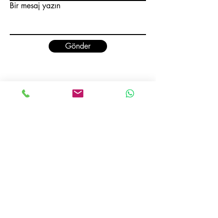
Bir mesaj yazın
Gönder
ADRES :
Selahaddin Eyyubi Mahallesi 3152 Sokak
No: 5/1 Esenyurt/İstanbul - TÜRKİYE
İLETİŞİM:
Satış:
Cep :
+90 539 706 22 86
Email :
sales@avcioglusemsiye.com