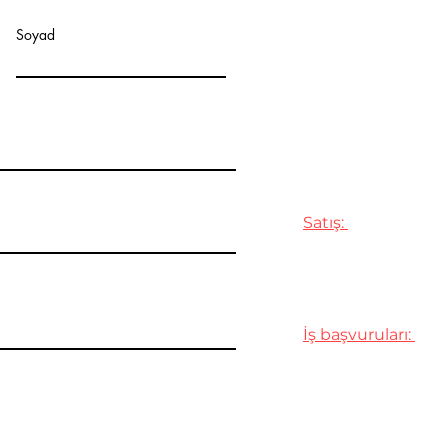
ADRES :
Soyad
Selahaddin Eyyubi
Esenyurt/İstanbul
İLETİŞİM:
Satış:
Cep : +90 539 706
Email :
sales@avc
İş başvuruları:
Cep :
+90 0533 723
Email :
ik@avciog