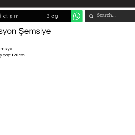
İletişim
Blog
syon Şemsiye
şemsiye
ış çap:120cm
t yapı
şı dayanıklı
ırılmaz
 suyu itici özelliği olan Pongee-190T