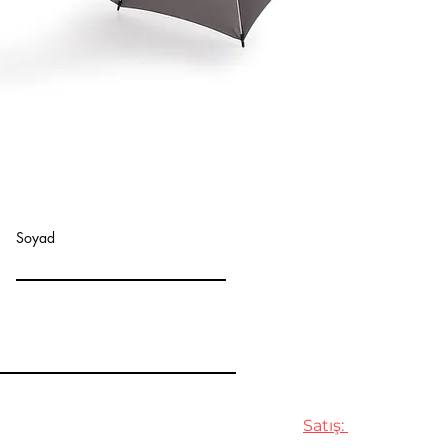
ADRES :
Soyad
Selahaddin Eyyubi
Esenyurt/İstanbul
İLETİŞİM:
Satış: