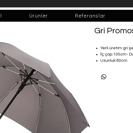
l
Ürünler
Referanslar
Gri Promo
Yerli üretim gri 
İç çap:105cm- D
Uzunluk:80cm
Fiberglass iskele
Ters dönmeye kar
Ters dönse bile k
Hafif (450gr)
Paslanmaz
Su geçirmeyen ve
kumaş