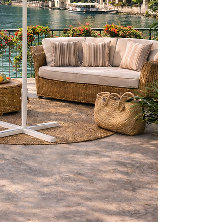
mekanizması sayes
sunar. Farklı sabitl
zeminlere uyum sağ
🔧 Teknik Özellikler
Ölçü: 3x3 metre
Form: Kare Gövde &
Kumaş: UV korumalı
Direk Yapısı: Orta di
Kullanım Tipi: Prof
Tasarım: Kamuflaj d
🏖️ Kullanım Alanları
Kafe ve restoran
Otel ve tatil köyle
Beach club ve pla
Villa, bahçe ve t
Ticari açık alan p