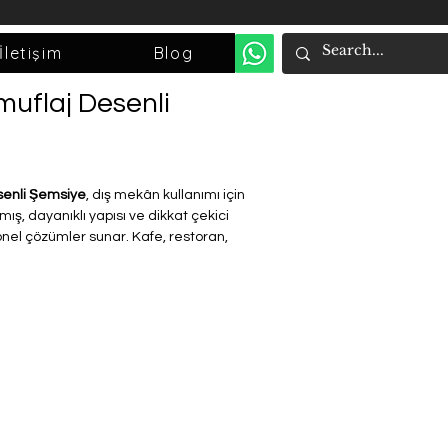
İletişim
Blog
muflaj Desenli
senli Şemsiye
, dış mekân kullanımı için
ış, dayanıklı yapısı ve dikkat çekici
onel çözümler sunar. Kafe, restoran,
ahçe ve teras alanlarında yoğun
.
li
alüminyum gövde ve iskelet sistemi
,
 bir duruş sağlarken uzun ömürlü
uflaj desenli kumaşı; hem estetik hem
rşı yüksek koruma sağlayacak şekilde
a karşı dayanıklı özel kumaş yapısı
 ilk günkü görünümünü korur.
 geniş alanlarda dengeli gölgelendirme
el kullanım için tasarlanmış