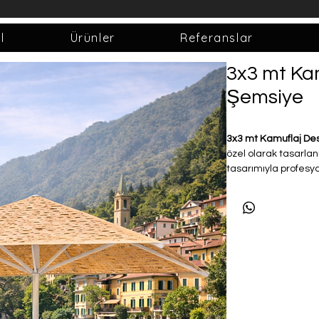
l
Ürünler
Referanslar
3x3 mt Ka
Şemsiye
3x3 mt Kamuflaj De
özel olarak tasarlanm
tasarımıyla profesy
otel, beach club, b
kullanıma uygundur
Yüksek mukavemet
rüzgâra karşı güçlü
kullanım sunar. Kam
de UV ışınlarına ka
üretilmiştir. Solmay
sayesinde uzun süre
Orta direkli yapısı,
sağlarken; profesyon