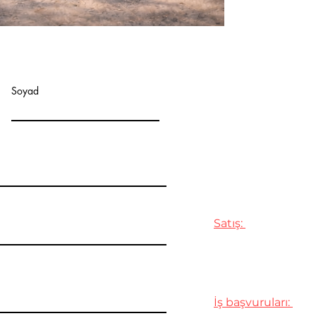
ADRES :
Soyad
Selahaddin Eyyubi
Esenyurt/İstanbul
İLETİŞİM:
Satış:
Cep : +90 539 706
Email :
sales@avc
İş başvuruları: