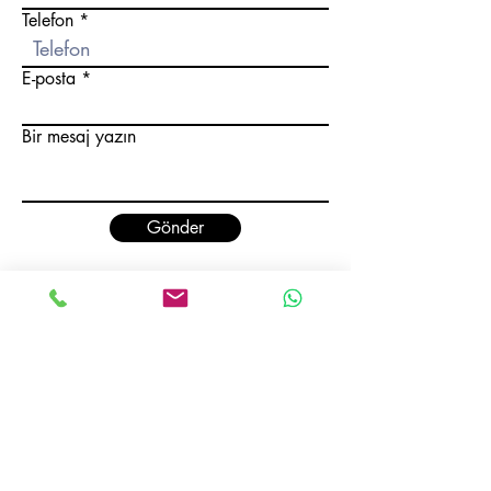
Telefon
E-posta
Bir mesaj yazın
Gönder
ADRES :
Selahaddin Eyyubi Mahallesi 3152 Sokak
No: 5/1 Esenyurt/İstanbul - TÜRKİYE