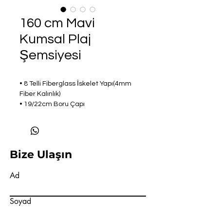
160 cm Mavi
Kumsal Plaj
Şemsiyesi
• 8 Telli Fiberglass İskelet Yapı(4mm
Fiber Kalınlık)
• 19/22cm Boru Çapı
• Dış Çap:160cm
• Kapalı Uzunluk:88cm - Açık
Uzunluk:170cm
• Su Geçirmeyen Polyester Kumaş
Bize Ulaşın
• Paslanma Yapmayan İskelet Yapı
• 360C° Dönebilen İskelet Başlığı
Ad
• Ters Döndüğünde Kırılmayıp Eski
Haline Geri Dönen İskelet Gövde
Not : Bidon Fiyata Dahil Değildir
Soyad