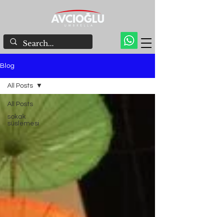
Blog
All Posts
All Posts
sokak
süslemesi