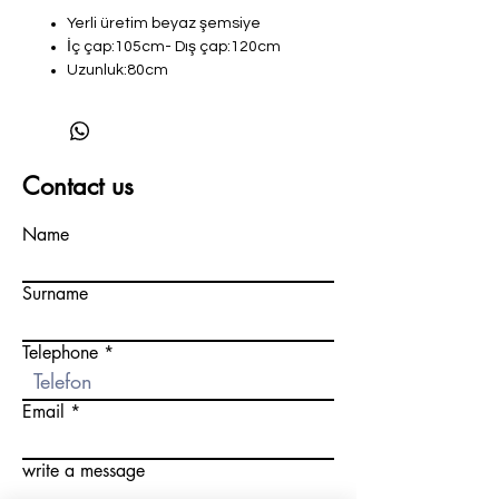
Yerli üretim beyaz şemsiye
İç çap:105cm- Dış çap:120cm
Uzunluk:80cm
Fiberglass iskelet yapı
Ters dönmeye karşı dayanıklı
Ters dönse bile kırılmaz
Hafif (450gr)
Contact us
Paslanmaz
Su geçirmeyen ve suyu itici
Name
özelliği olan Pongee-190T kumaş
Surname
Telephone
Email
write a message