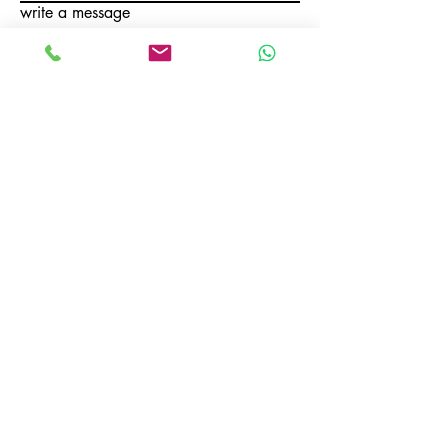
write a message
Send
ADDRESS :
Orhangazi Mah. 1711 St. Mimsan Industry Site No:14
Esenyurt/Istanbul - TURKEY
CONTACT:
Tel :
+90
212 672 71 92
mobile :
+90 539 706 22 86