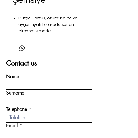
Şemsiye
Bütçe Dostu Çözüm: Kalite ve
uygun fiyatı bir arada sunan
ekonomik model.
Dayanıklı Kumaş: 300 gr
polyester kumaş seçeneğiyle
uzun ömürlü ve su itici özellikte.
Sağlam Gövde: 50 mm
Contact us
alüminyum boru (225 cm uzunluk)
ile hafif ama güçlü bir yapı.
Name
Metal Destek: 19*29 mm
standart metal/alüminyum
borular ile dengeli ve güvenli
Surname
kullanım.
Kolay Kullanım: Manuel sistem
Telephone
sayesinde rahat açılıp
kapanabilir.
Email