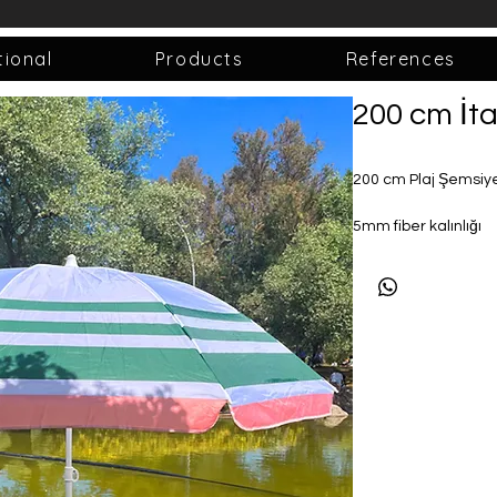
tional
Products
References
200 cm İta
200 cm Plaj Şemsiy
5mm fiber kalınlığı
Boru çapı 22/25
Dış çap 200cm
İç çap 180cm
Kalın Oxfort kumaş 
Kapalı uzunluk 108
Ters döner kırılmaz
Şemsiyeye hafiflik v
Paslanmaz
Büküldüğü zaman es
360 derece bükülebil