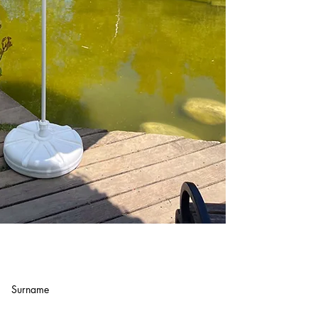
ADDRESS :
Surname
Orhangazi Mah. 1711 S