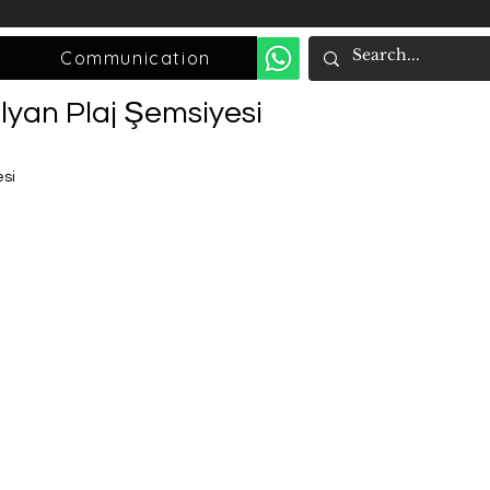
Communication
lyan Plaj Şemsiyesi
esi
su geçirmez
cm
e sağlamlıl kazandırır
ki haline geri döner
ir.