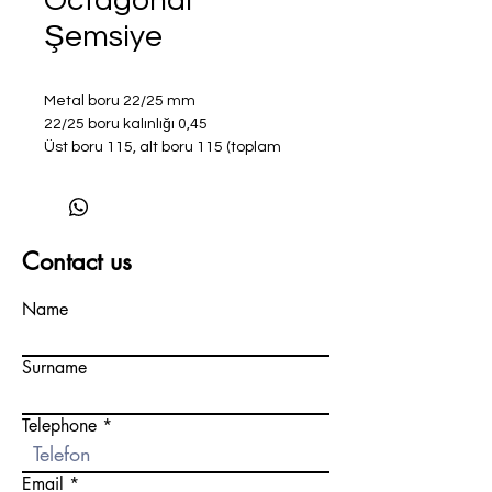
Octagonal
Şemsiye
Metal boru 22/25 mm
22/25 boru kalınlığı 0,45
Üst boru 115, alt boru 115 (toplam
uzunluk)
Metal uzun iskelet D3,8 mm ve fiber
kısa iskelet D6,0 mm (uzun kök 3,7
mm çelik tel, kısa kemik 6 mm fiber)
Contact us
160 g RPET 160 g geri
dönüştürülebilir kumaş
Name
Surname
Telephone
Email