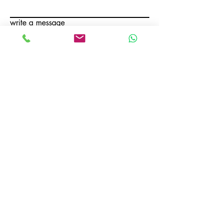
write a message
Send
ADDRESS :
Orhangazi Mah. 1711 St. Mimsan Industry Site No:14
Esenyurt/Istanbul - TURKEY
CONTACT:
Tel :
+90
212 672 71 92
mobile :
+90 539 706 22 86