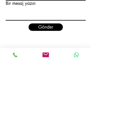
Bir mesaj yazın
Gönder
ADRES :
Selahaddin Eyyubi Mahallesi 3152 Sokak
No: 5/1 Esenyurt/İstanbul - TÜRKİYE
İLETİŞİM:
Satış:
Cep :
+90 539 706 22 86
Email :
sales@avcioglusemsiye.com