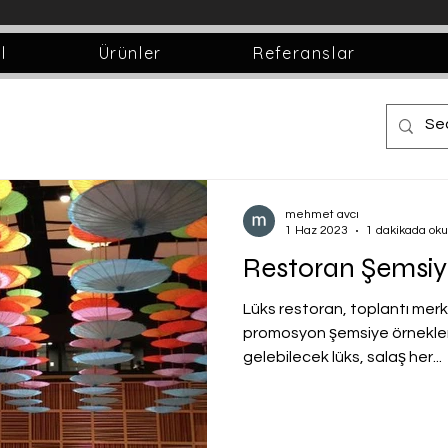
l
Ürünler
Referanslar
mehmet avcı
1 Haz 2023
1 dakikada ok
Restoran Şemsiy
Lüks restoran, toplantı merk
promosyon şemsiye örnekleri 
gelebilecek lüks, salaş her...