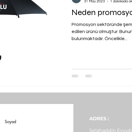
31 May 2023
1 dakikada o
Neden promosyo
Promosyon sektöründe şemsiy
edilen ürünü olmuştur. Bunu
bulunmaktadır. Öncelikle...
ADRES :
Soyad
Selahaddin Eyyubi