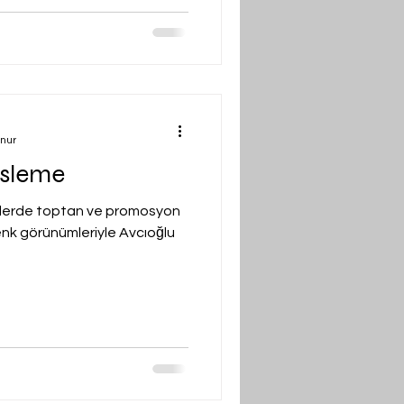
unur
üsleme
 yerlerde toptan ve promosyon
renk görünümleriyle Avcıoğlu