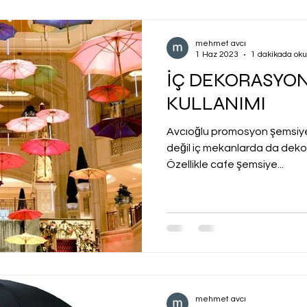
mehmet avcı
1 Haz 2023
1 dakikada ok
İÇ DEKORASYO
KULLANIMI
Avcıoğlu promosyon şemsiyel
değil iç mekanlarda da dekor
Özellikle cafe şemsiye...
mehmet avcı