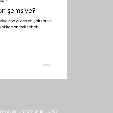
kunur
n şemsiye?
e son yılların en çok tercih
n birkaç önemli sebebi
 Mahallesi 3152 Sokak No: 5/1